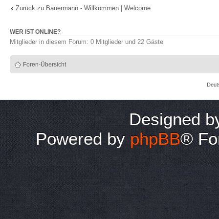
Zurück zu Bauermann - Willkommen | Welcome
WER IST ONLINE?
Mitglieder in diesem Forum: 0 Mitglieder und 22 Gäste
Foren-Übersicht
Deut
Designed 
Powered by
phpBB
® Fo